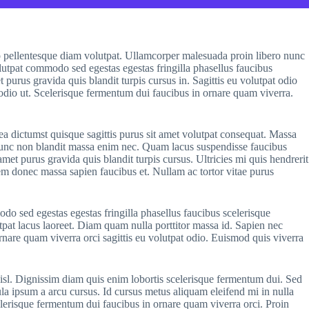
io pellentesque diam volutpat. Ullamcorper malesuada proin libero nunc
lutpat commodo sed egestas egestas fringilla phasellus faucibus
 purus gravida quis blandit turpis cursus in. Sagittis eu volutpat odio
e odio ut. Scelerisque fermentum dui faucibus in ornare quam viverra.
ea dictumst quisque sagittis purus sit amet volutpat consequat. Massa
ie nunc non blandit massa enim nec. Quam lacus suspendisse faucibus
t purus gravida quis blandit turpis cursus. Ultricies mi quis hendrerit
rem donec massa sapien faucibus et. Nullam ac tortor vitae purus
odo sed egestas egestas fringilla phasellus faucibus scelerisque
tpat lacus laoreet. Diam quam nulla porttitor massa id. Sapien nec
rnare quam viverra orci sagittis eu volutpat odio. Euismod quis viverra
nisl. Dignissim diam quis enim lobortis scelerisque fermentum dui. Sed
la ipsum a arcu cursus. Id cursus metus aliquam eleifend mi in nulla
elerisque fermentum dui faucibus in ornare quam viverra orci. Proin