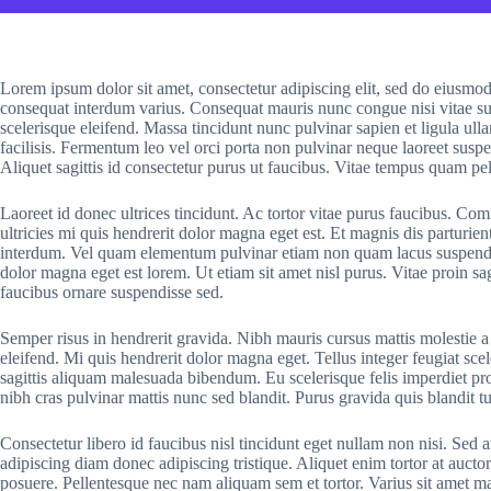
Lorem ipsum dolor sit amet, consectetur adipiscing elit, sed do eiusmo
consequat interdum varius. Consequat mauris nunc congue nisi vitae sus
scelerisque eleifend. Massa tincidunt nunc pulvinar sapien et ligula ull
facilisis. Fermentum leo vel orci porta non pulvinar neque laoreet susp
Aliquet sagittis id consectetur purus ut faucibus. Vitae tempus quam p
Laoreet id donec ultrices tincidunt. Ac tortor vitae purus faucibus. C
ultricies mi quis hendrerit dolor magna eget est. Et magnis dis parturi
interdum. Vel quam elementum pulvinar etiam non quam lacus suspendisse 
dolor magna eget est lorem. Ut etiam sit amet nisl purus. Vitae proin sa
faucibus ornare suspendisse sed.
Semper risus in hendrerit gravida. Nibh mauris cursus mattis molestie a 
eleifend. Mi quis hendrerit dolor magna eget. Tellus integer feugiat sc
sagittis aliquam malesuada bibendum. Eu scelerisque felis imperdiet pro
nibh cras pulvinar mattis nunc sed blandit. Purus gravida quis blandit tu
Consectetur libero id faucibus nisl tincidunt eget nullam non nisi. Sed
adipiscing diam donec adipiscing tristique. Aliquet enim tortor at auct
posuere. Pellentesque nec nam aliquam sem et tortor. Varius sit amet ma