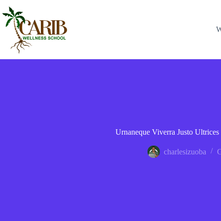
W
Urnaneque Viverra Justo Ultrices
charlesizuoba
G