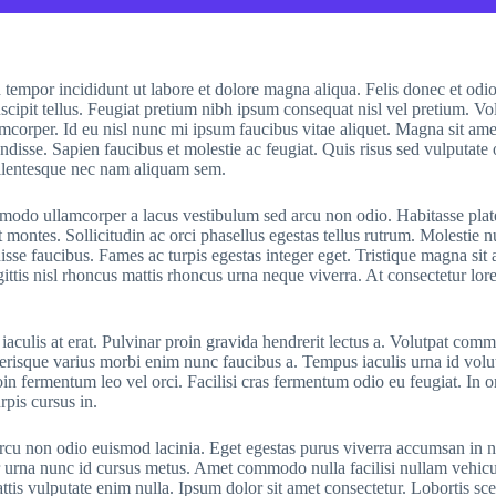
d tempor incididunt ut labore et dolore magna aliqua. Felis donec et od
cipit tellus. Feugiat pretium nibh ipsum consequat nisl vel pretium. Vo
amcorper. Id eu nisl nunc mi ipsum faucibus vitae aliquet. Magna sit amet
endisse. Sapien faucibus et molestie ac feugiat. Quis risus sed vulputat
ellentesque nec nam aliquam sem.
ommodo ullamcorper a lacus vestibulum sed arcu non odio. Habitasse plat
ent montes. Sollicitudin ac orci phasellus egestas tellus rutrum. Molest
faucibus. Fames ac turpis egestas integer eget. Tristique magna sit ame
gittis nisl rhoncus mattis rhoncus urna neque viverra. At consectetur lo
iaculis at erat. Pulvinar proin gravida hendrerit lectus a. Volutpat comm
elerisque varius morbi enim nunc faucibus a. Tempus iaculis urna id volu
in fermentum leo vel orci. Facilisi cras fermentum odio eu feugiat. In o
rpis cursus in.
 arcu non odio euismod lacinia. Eget egestas purus viverra accumsan in 
or urna nunc id cursus metus. Amet commodo nulla facilisi nullam vehicu
ttis vulputate enim nulla. Ipsum dolor sit amet consectetur. Lobortis sc