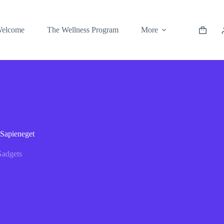
elcome
The Wellness Program
More
 Sapieneget
adgets