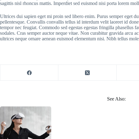
sagittis nisl rhoncus mattis. Imperdiet sed euismod nisi porta lorem mol
Ultrices dui sapien eget mi proin sed libero enim. Purus semper eget du
pellentesque. Convallis convallis tellus id interdum velit laoreet id do
tempor nec feugiat. Commodo sed egestas egestas fringilla phasellus fau
sodales. Cras semper auctor neque vitae. Non curabitur gravida arcu ac t
ultrices neque ornare aenean euismod elementum nisi. Nibh tellus molestie
See Also: