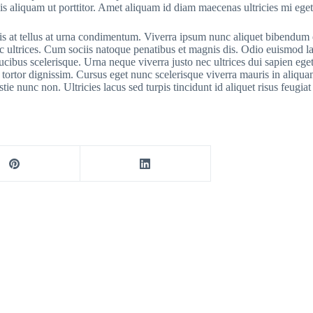
lis aliquam ut porttitor. Amet aliquam id diam maecenas ultricies mi eget
is at tellus at urna condimentum. Viverra ipsum nunc aliquet bibendum en
nec ultrices. Cum sociis natoque penatibus et magnis dis. Odio euismod la
cibus scelerisque. Urna neque viverra justo nec ultrices dui sapien ege
ortor dignissim. Cursus eget nunc scelerisque viverra mauris in aliquam 
 nunc non. Ultricies lacus sed turpis tincidunt id aliquet risus feugiat 